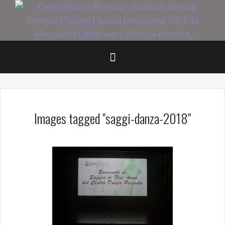
Salta
il
contenuto
Images tagged "saggi-danza-2018"