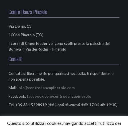
Centro Danza Pinerolo
Via Demo, 13
10064 Pinerolo (TO)
I corsi di
Cheerleader
vengono svolti presso la palestra del
Buniva
in Via dei Rochis – Pinerolo
Contatti
Contattaci liberamente per qualsiasi necessità, ti risponderemo
non appena possibile.
Mail:
info@centrodanzapinerolo.com
Facebook:
facebook.com/centrodanzapinerolo
Tel.
+39 331.5298919
(dal lunedì al venerdì dalle 17:00 alle 19:30)
Questo sito utilizza i cookies, navigando accetti l'utilizzo dei
2009 - 2026© Centro Danza Pinerolo | P.IVA