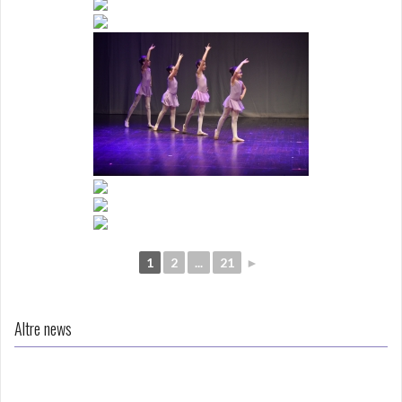
1
2
...
21
►
Altre news