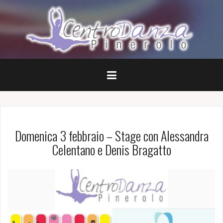
Salta
il
contenuto
Domenica 3 febbraio – Stage con Alessandra
Celentano e Denis Bragatto