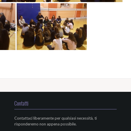
Contatti
Contattaci liberamente per qualsiasi necessità, ti
risponderemo non appena possibile.