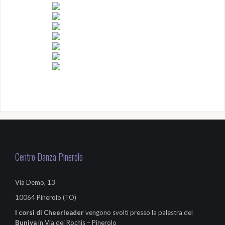
Centro Danza Pinerolo
Via Demo, 13
10064 Pinerolo (TO)
I corsi di
Cheerleader
vengono svolti presso la palestra del
Buniva
in Via dei Rochis – Pinerolo